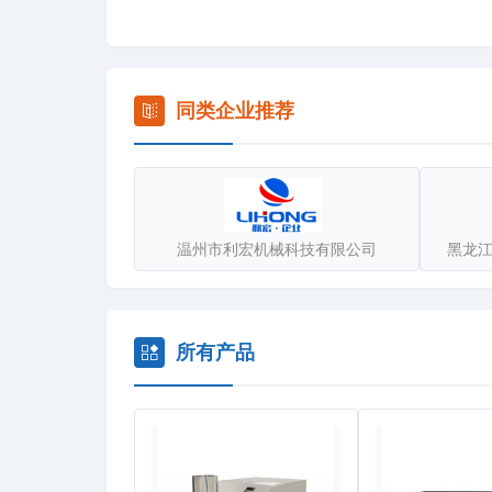
装备和流水线。
新芝人本着品牌就是质量加服务的理念，以“一个中心
办事处和售后服务中心，受到用户一致好评。
同类企业推荐
官网：[url=http://www.scientz.com]超声波清洗机[/u
温州市利宏机械科技有限公司
黑龙
所有产品