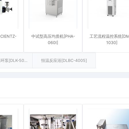
IENTZ-
中试型高压均质机[PHA-
工艺流程温控系统[DM
060I]
1030]
快速低温冷却循环泵[DLK-5007]
恒温反应浴[DLBC-4005]