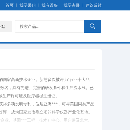
首页
我要采购
我有设备
我要参展
建议反馈
全站
的国家高新技术企业。新芝多次被评为“行业十大品
师数名，具有先进、完善的研发条件和生产流水线。已
疗器械生产许可证及医疗器械注册证。
获得多项发明专利，位居亚洲***，可与美国同类产品
好评，成为国家发改委立项的科学仪器产业化基地。
企业、基因***工程（技术）中心。用户遍及北大、
金医院等；为制药、纳米、光学、汽配等行业提供仪器