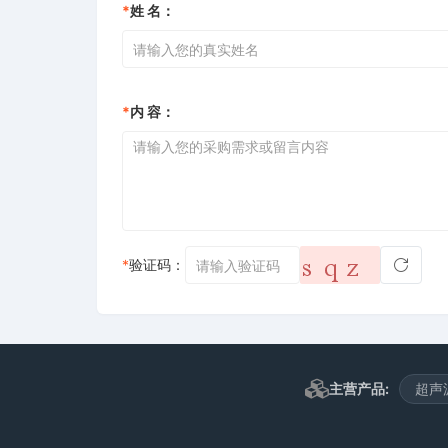
*
姓 名：
*
内 容：
*
验证码：
主营产品:
超声